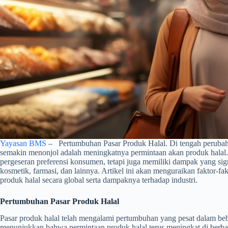
Yayasan BMS
– Pertumbuhan Pasar Produk Halal. Di tengah perubahan
semakin menonjol adalah meningkatnya permintaan akan produk halal
pergeseran preferensi konsumen, tetapi juga memiliki dampak yang si
kosmetik, farmasi, dan lainnya. Artikel ini akan menguraikan faktor
produk halal secara global serta dampaknya terhadap industri.
Pertumbuhan Pasar Produk Halal
Pasar produk halal telah mengalami pertumbuhan yang pesat dalam bebe
menunjukkan bahwa permintaan produk halal terus meningkat di berbag