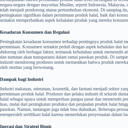
negara-negara dengan mayoritas Muslim, seperti Indonesia, Malaysia,
telah menjadi pendorong utama pertumbuhan ekonomi. Di samping itu,
peningkatan signifikan dalam permintaan produk halal, baik dari k
semakin memperhatikan aspek kehalalan produk yang mereka konsums
Kesadaran Konsumen dan Regulasi
Peningkatan kesadaran konsumen terhadap pentingnya produk halal me
permintaan. Konsumen semakin peduli dengan aspek kehalalan dan ke
didorong oleh berbagai faktor, termasuk kebutuhan untuk memenuhi at
dan tuntutan akan transparansi dalam rantai pasokan produk. Di sampin
industri mendorong produsen untuk memastikan bahwa produk mereka 
oleh otoritas yang berwenang.
Dampak bagi Industri
Industri makanan, minuman, kosmetik, dan farmasi menjadi sektor yan
permintaan produk halal. Produsen dan pelaku industri di seluruh dun
halal sebagai upaya untuk memperluas pangsa pasar dan memenuhi p
luas, mulai dari peningkatan produksi dan penjualan produk halal hing
pasokan. Namun, tantangan juga tidak bisa diabaikan. Beberapa peru
memperoleh sertifikasi halal karena memerlukan penyesuaian dalam baha
Inovasi dan Strategi Bisnis