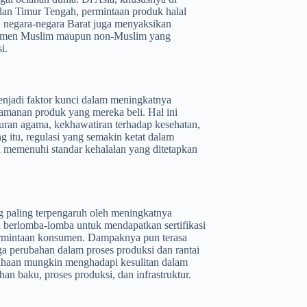
 dan Timur Tengah, permintaan produk halal
 negara-negara Barat juga menyaksikan
onsumen Muslim maupun non-Muslim yang
i.
njadi faktor kunci dalam meningkatnya
amanan produk yang mereka beli. Hal ini
uran agama, kekhawatiran terhadap kesehatan,
g itu, regulasi yang semakin ketat dalam
memenuhi standar kehalalan yang ditetapkan
g paling terpengaruh oleh meningkatnya
ia berlomba-lomba untuk mendapatkan sertifikasi
ermintaan konsumen. Dampaknya pun terasa
ga perubahan dalam proses produksi dan rantai
sahaan mungkin menghadapi kesulitan dalam
n baku, proses produksi, dan infrastruktur.