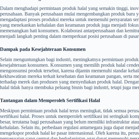
Dalam menghadapi permintaan produk halal yang semakin tinggi, inovas
perusahaan. Banyak perusahaan mulai mengembangkan produk baru yang
mengadaptasi proses produksi mereka untuk memenuhi persyaratan sertif
yang menekankan kehalalan dan keamanan produk juga menjadi fokus 
memenangkan hati konsumen. Kolaborasi antarperusahaan dan kemitraan
menjadi langkah penting dalam memperkuat posisi perusahaan di pasar 
Dampak pada Kesejahteraan Konsumen
Selain menguntungkan bagi industri, meningkatnya permintaan produk 
kesejahteraan konsumen. Konsumen yang memilih produk halal cender
mengonsumsi produk tersebut, karena dijamin memenuhi standar kehala
kekhawatiran mereka terkait kesehatan dan keamanan pangan, serta m
terhadap merek dan produsen yang menyediakan produk halal. Denga
halal tidak hanya membuka peluang bisnis bagi industri, tetapi juga
Tantangan dalam Memperoleh Sertifikasi Halal
Meskipun permintaan produk halal terus meningkat, tidak semua per
sertifikasi halal. Proses untuk memperoleh sertifikasi ini seringkali 
besar, terutama bagi perusahaan yang belum memiliki infrastruktur ata
kehalalan. Selain itu, perbedaan regulasi antarnegara juga dapat menj
mengekspor produk halal ke pasar internasional. Oleh karena itu, per
penyesuaian yang cermat dan berkelanjutan agar dapat memenuhi persyara