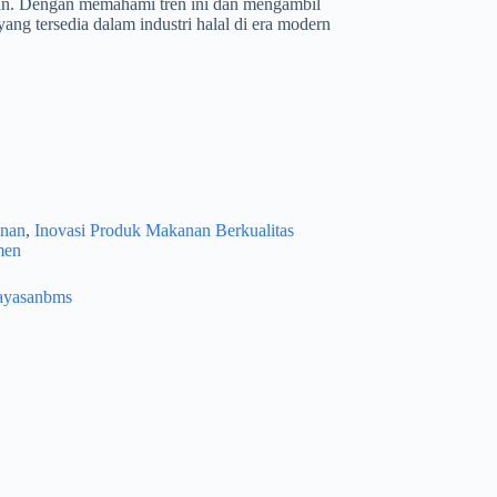
ahaan. Dengan memahami tren ini dan mengambil
ng tersedia dalam industri halal di era modern
anan
,
Inovasi Produk Makanan Berkualitas
men
ayasanbms