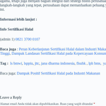
agama, tetapi juga menjadi bagian integral dari strategi bisnis perus
langkah-langkah yang tepat, perusahaan dapat memanfaatkan peluang ya
ini.
Informasi lebih lanjut :
Info Sertifikasi Halal
(admin 1)
0821 3700 0107
Baca juga
:
Peran Keberlanjutan Sertifikasi Halal dalam Industri Mak
Tinggi
,
Dampak Landasan Sertifikasi Halal pada Kepercayaan Konsu
Tag :
ls bmwi
,
lsppiu
,
jttc
,
jana dharma indonesia
,
flsuhk
,
lph bms,
y
Baca juga:
Dampak Positif Sertifikasi Halal pada Industri Makanan
Leave a Reply
Alamat email Anda tidak akan dipublikasikan.
Ruas yang wajib ditandai
*