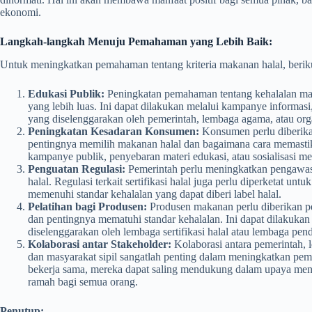
ekonomi.
Langkah-langkah Menuju Pemahaman yang Lebih Baik:
Untuk meningkatkan pemahaman tentang kriteria makanan halal, beriku
Edukasi Publik:
Peningkatan pemahaman tentang kehalalan mak
yang lebih luas. Ini dapat dilakukan melalui kampanye informas
yang diselenggarakan oleh pemerintah, lembaga agama, atau org
Peningkatan Kesadaran Konsumen:
Konsumen perlu diberika
pentingnya memilih makanan halal dan bagaimana cara memastika
kampanye publik, penyebaran materi edukasi, atau sosialisasi me
Penguatan Regulasi:
Pemerintah perlu meningkatkan pengawasa
halal. Regulasi terkait sertifikasi halal juga perlu diperketat
memenuhi standar kehalalan yang dapat diberi label halal.
Pelatihan bagi Produsen:
Produsen makanan perlu diberikan pe
dan pentingnya mematuhi standar kehalalan. Ini dapat dilakukan
diselenggarakan oleh lembaga sertifikasi halal atau lembaga pend
Kolaborasi antar Stakeholder:
Kolaborasi antara pemerintah, l
dan masyarakat sipil sangatlah penting dalam meningkatkan pem
bekerja sama, mereka dapat saling mendukung dalam upaya menc
ramah bagi semua orang.
Penutup: