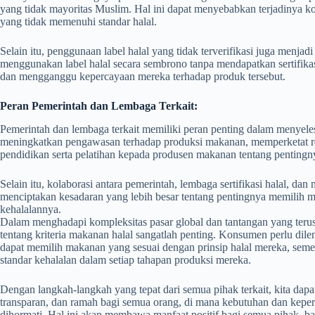
yang tidak mayoritas Muslim. Hal ini dapat menyebabkan terjadinya k
yang tidak memenuhi standar halal.
Selain itu, penggunaan label halal yang tidak terverifikasi juga menj
menggunakan label halal secara sembrono tanpa mendapatkan sertifik
dan mengganggu kepercayaan mereka terhadap produk tersebut.
Peran Pemerintah dan Lembaga Terkait:
Pemerintah dan lembaga terkait memiliki peran penting dalam menyeles
meningkatkan pengawasan terhadap produksi makanan, memperketat regu
pendidikan serta pelatihan kepada produsen makanan tentang pentingn
Selain itu, kolaborasi antara pemerintah, lembaga sertifikasi halal, dan
menciptakan kesadaran yang lebih besar tentang pentingnya memilih 
kehalalannya.
Dalam menghadapi kompleksitas pasar global dan tantangan yang ter
tentang kriteria makanan halal sangatlah penting. Konsumen perlu di
dapat memilih makanan yang sesuai dengan prinsip halal mereka, sem
standar kehalalan dalam setiap tahapan produksi mereka.
Dengan langkah-langkah yang tepat dari semua pihak terkait, kita dap
transparan, dan ramah bagi semua orang, di mana kebutuhan dan kepe
dihormati. Hal ini akan membawa manfaat positif bagi semua pihak, ba