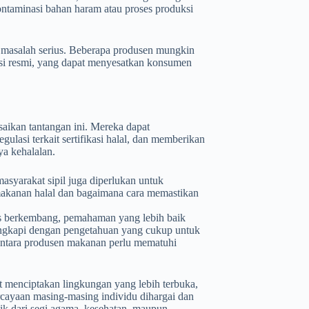
ontaminasi bahan haram atau proses produksi
adi masalah serius. Beberapa produsen mungkin
asi resmi, yang dapat menyesatkan konsumen
aikan tantangan ini. Mereka dapat
lasi terkait sertifikasi halal, dan memberikan
ya kehalalan.
 masyarakat sipil juga diperlukan untuk
makanan halal dan bagaimana cara memastikan
us berkembang, pemahaman yang lebih baik
lengkapi dengan pengetahuan yang cukup untuk
entara produsen makanan perlu mematuhi
at menciptakan lingkungan yang lebih terbuka,
rcayaan masing-masing individu dihargai dan
ik dari segi agama, kesehatan, maupun