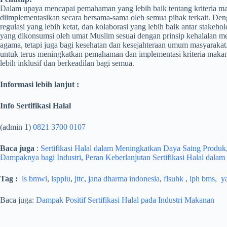
Dalam upaya mencapai pemahaman yang lebih baik tentang kriteria mak
diimplementasikan secara bersama-sama oleh semua pihak terkait. Den
regulasi yang lebih ketat, dan kolaborasi yang lebih baik antar stake
yang dikonsumsi oleh umat Muslim sesuai dengan prinsip kehalalan mer
agama, tetapi juga bagi kesehatan dan kesejahteraan umum masyaraka
untuk terus meningkatkan pemahaman dan implementasi kriteria maka
lebih inklusif dan berkeadilan bagi semua.
Informasi lebih lanjut :
Info Sertifikasi Halal
(admin 1)
0821 3700 0107
Baca juga
:
Sertifikasi Halal dalam Meningkatkan Daya Saing Produk
Dampaknya bagi Industri
,
Peran Keberlanjutan Sertifikasi Halal dala
Tag :
ls bmwi
,
lsppiu
,
jttc
,
jana dharma indonesia
,
flsuhk
,
lph bms,
y
Baca juga:
Dampak Positif Sertifikasi Halal pada Industri Makanan