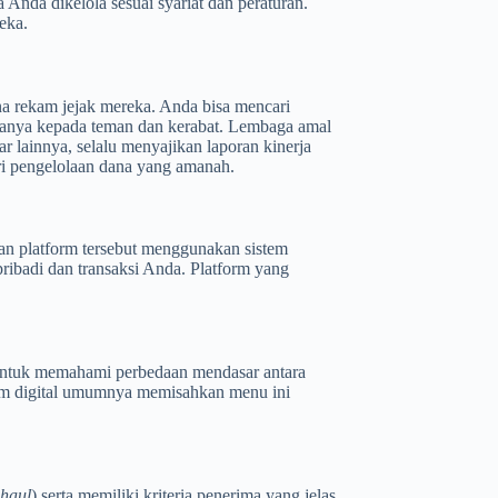
Anda dikelola sesuai syariat dan peraturan.
reka.
na rekam jejak mereka. Anda bisa mencari
rtanya kepada teman dan kerabat. Lembaga amal
r lainnya, selalu menyajikan laporan kinerja
ari pengelolaan dana yang amanah.
kan platform tersebut menggunakan sistem
ribadi dan transaksi Anda. Platform yang
 untuk memahami perbedaan mendasar antara
orm digital umumnya memisahkan menu ini
haul
) serta memiliki kriteria penerima yang jelas