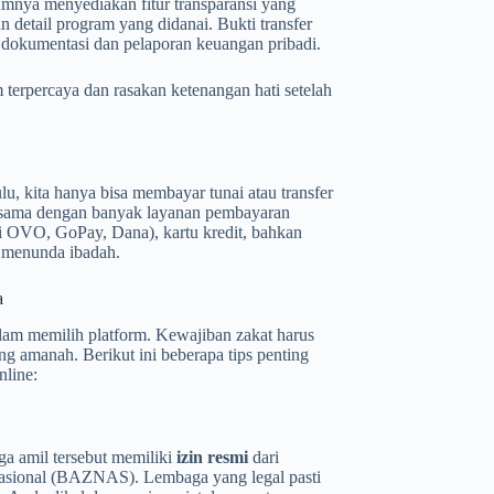
umnya menyediakan fitur transparansi yang
n detail program yang didanai. Bukti transfer
 dokumentasi dan pelaporan keuangan pribadi.
m terpercaya dan rasakan ketenangan hati setelah
, kita hanya bisa membayar tunai atau transfer
ja sama dengan banyak layanan pembayaran
rti OVO, GoPay, Dana), kartu kredit, bahkan
k menunda ibadah.
a
lam memilih platform. Kewajiban zakat harus
ng amanah. Berikut ini beberapa tips penting
nline:
a amil tersebut memiliki
izin resmi
dari
Nasional (BAZNAS). Lembaga yang legal pasti