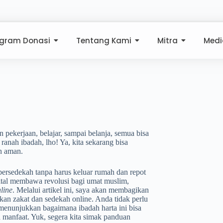
ogram Donasi
Tentang Kami
Mitra
Medi
n pekerjaan, belajar, sampai belanja, semua bisa
anah ibadah, lho! Ya, kita sekarang bisa
n aman.
ersedekah tanpa harus keluar rumah dan repot
tal membawa revolusi bagi umat muslim,
line
. Melalui artikel ini, saya akan membagikan
kan zakat dan sedekah online. Anda tidak perlu
enunjukkan bagaimana ibadah harta ini bisa
 manfaat. Yuk, segera kita simak panduan