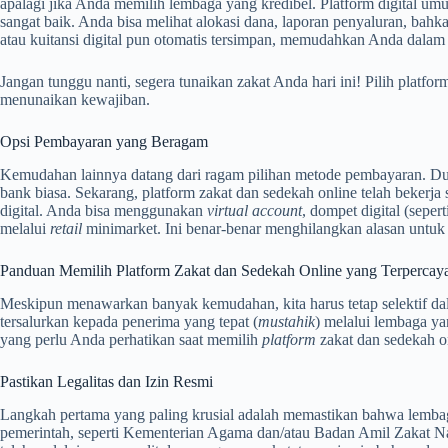
apalagi jika Anda memilih lembaga yang kredibel. Platform digital um
sangat baik. Anda bisa melihat alokasi dana, laporan penyaluran, bahka
atau kuitansi digital pun otomatis tersimpan, memudahkan Anda dalam
Jangan tunggu nanti, segera tunaikan zakat Anda hari ini! Pilih platfor
menunaikan kewajiban.
Opsi Pembayaran yang Beragam
Kemudahan lainnya datang dari ragam pilihan metode pembayaran. Dulu
bank biasa. Sekarang, platform zakat dan sedekah online telah beker
digital. Anda bisa menggunakan
virtual account
, dompet digital (sepe
melalui
retail
minimarket. Ini benar-benar menghilangkan alasan untu
Panduan Memilih Platform Zakat dan Sedekah Online yang Terpercay
Meskipun menawarkan banyak kemudahan, kita harus tetap selektif da
tersalurkan kepada penerima yang tepat (
mustahik
) melalui lembaga ya
yang perlu Anda perhatikan saat memilih
platform
zakat dan sedekah o
Pastikan Legalitas dan Izin Resmi
Langkah pertama yang paling krusial adalah memastikan bahwa lembag
pemerintah, seperti Kementerian Agama dan/atau Badan Amil Zakat 