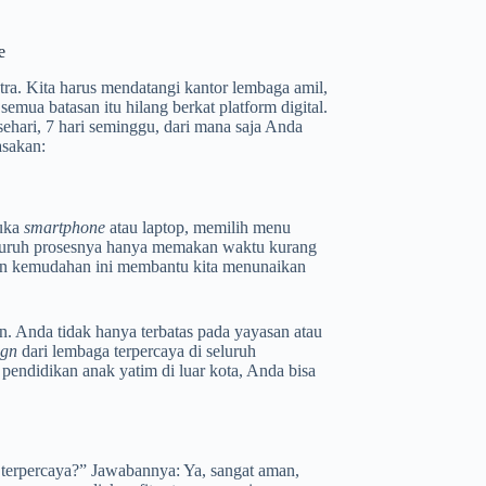
e
ra. Kita harus mendatangi kantor lembaga amil,
emua batasan itu hilang berkat platform digital.
sehari, 7 hari seminggu, dari mana saja Anda
asakan:
buka
smartphone
atau laptop, memilih menu
eluruh prosesnya hanya memakan waktu kurang
 dan kemudahan ini membantu kita menunaikan
. Anda tidak hanya terbatas pada yayasan atau
ign
dari lembaga terpercaya di seluruh
pendidikan anak yatim di luar kota, Anda bisa
terpercaya?” Jawabannya: Ya, sangat aman,