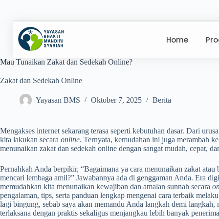
Home
Pr
Mau Tunaikan Zakat dan Sedekah Online?
Zakat dan Sedekah Online
Yayasan BMS
Oktober 7, 2025
Berita
Mengakses internet sekarang terasa seperti kebutuhan dasar. Dari urusa
kita lakukan secara
online
. Ternyata, kemudahan ini juga merambah ke r
menunaikan zakat dan sedekah online dengan sangat mudah, cepat, da
Pernahkah Anda berpikir, “Bagaimana ya cara menunaikan zakat atau b
mencari lembaga amil?” Jawabannya ada di genggaman Anda. Era digi
memudahkan kita menunaikan kewajiban dan amalan sunnah secara
on
pengalaman, tips, serta panduan lengkap mengenai cara terbaik melaku
lagi bingung, sebab saya akan memandu Anda langkah demi langkah, m
terlaksana dengan praktis sekaligus menjangkau lebih banyak penerima