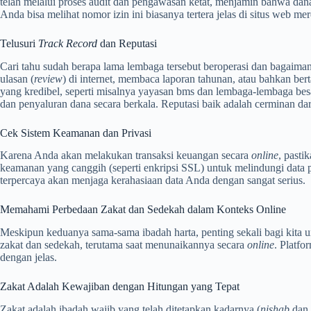
telah melalui proses audit dan pengawasan ketat, menjamin bahwa dana 
Anda bisa melihat nomor izin ini biasanya tertera jelas di situs web me
Telusuri
Track Record
dan Reputasi
Cari tahu sudah berapa lama lembaga tersebut beroperasi dan bagaima
ulasan (
review
) di internet, membaca laporan tahunan, atau bahkan be
yang kredibel, seperti misalnya yayasan bms dan lembaga-lembaga besa
dan penyaluran dana secara berkala. Reputasi baik adalah cerminan d
Cek Sistem Keamanan dan Privasi
Karena Anda akan melakukan transaksi keuangan secara
online
, pasti
keamanan yang canggih (seperti enkripsi SSL) untuk melindungi data p
terpercaya akan menjaga kerahasiaan data Anda dengan sangat serius.
Memahami Perbedaan Zakat dan Sedekah dalam Konteks Online
Meskipun keduanya sama-sama ibadah harta, penting sekali bagi kita
zakat dan sedekah, terutama saat menunaikannya secara
online
. Platf
dengan jelas.
Zakat Adalah Kewajiban dengan Hitungan yang Tepat
Zakat adalah ibadah wajib yang telah ditetapkan kadarnya (
nishab
dan