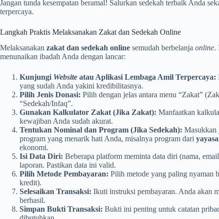
Jangan tunda kesempatan beramal! Salurkan sedekah terbaik Anda sekar
terpercaya.
Langkah Praktis Melaksanakan Zakat dan Sedekah Online
Melaksanakan
zakat dan sedekah online
semudah berbelanja
online
.
menunaikan ibadah Anda dengan lancar:
Kunjungi
Website
atau Aplikasi Lembaga Amil Terpercaya:
yang sudah Anda yakini kredibilitasnya.
Pilih Jenis Donasi:
Pilih dengan jelas antara menu “Zakat” (Zaka
“Sedekah/Infaq”.
Gunakan Kalkulator Zakat (Jika Zakat):
Manfaatkan kalkul
kewajiban Anda sudah akurat.
Tentukan Nominal dan Program (Jika Sedekah):
Masukkan j
program yang menarik hati Anda, misalnya program dari
yayas
ekonomi.
Isi Data Diri:
Beberapa platform meminta data diri (nama, email,
laporan. Pastikan data ini valid.
Pilih Metode Pembayaran:
Pilih metode yang paling nyaman ba
kredit).
Selesaikan Transaksi:
Ikuti instruksi pembayaran. Anda akan 
berhasil.
Simpan Bukti Transaksi:
Bukti ini penting untuk catatan priba
dibutuhkan.