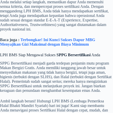
Anda melalui setiap langkah, memastikan dapur Anda memenuhi
semua kriteria, dan mempercepat proses sertifikasi Anda. Dengan
menggandeng LPH BMS, Anda tidak hanya mendapatkan sertifikat,
tetapi Anda juga mendapatkan kepastian bahwa operasional Anda
sudah sesuai dengan standar E-E-A-T (Experience, Expertise,
Authoritativeness, Trustworthiness) yang sangat diutamakan dalam
proyek nasional ini.
Baca juga :
Terbongkar! Ini Kunci Sukses Dapur MBG
Menyajikan Gizi Maksimal dengan Biaya Minimum
LPH BMS Siap Mengawal Sukses
SPPG Bersertifikasi
Anda
SPPG Bersertifikasi menjadi garda terdepan penjamin mutu program
Makan Bergizi Gratis. Anda memiliki tanggung jawab besar untuk
menyediakan makanan yang tidak hanya bergizi, tetapi juga aman,
higienis (terbukti dengan SLHS), dan Halal (terbukti dengan Sertifikat
Halal). Pemerintah sudah sangat serius; mereka hanya mengizinkan
SPPG Bersertifikasi untuk melanjutkan proyek ini. Jangan biarkan
keraguan dan penundaan menghambat kesempatan emas Anda.
Ambil langkah berani! Hubungi LPH BMS (Lembaga Pemeriksa
Halal Bhakti Mandiri Syariah) hari ini juga! Kami siap membantu
Anda menavigasi proses Sertifikasi Halal dengan cepat, mudah, dan