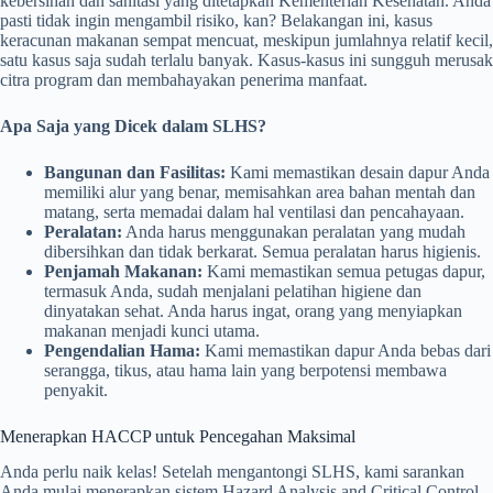
kebersihan dan sanitasi yang ditetapkan Kementerian Kesehatan. Anda
pasti tidak ingin mengambil risiko, kan? Belakangan ini, kasus
keracunan makanan sempat mencuat, meskipun jumlahnya relatif kecil,
satu kasus saja sudah terlalu banyak. Kasus-kasus ini sungguh merusak
citra program dan membahayakan penerima manfaat.
Apa Saja yang Dicek dalam SLHS?
Bangunan dan Fasilitas:
Kami memastikan desain dapur Anda
memiliki alur yang benar, memisahkan area bahan mentah dan
matang, serta memadai dalam hal ventilasi dan pencahayaan.
Peralatan:
Anda harus menggunakan peralatan yang mudah
dibersihkan dan tidak berkarat. Semua peralatan harus higienis.
Penjamah Makanan:
Kami memastikan semua petugas dapur,
termasuk Anda, sudah menjalani pelatihan higiene dan
dinyatakan sehat. Anda harus ingat, orang yang menyiapkan
makanan menjadi kunci utama.
Pengendalian Hama:
Kami memastikan dapur Anda bebas dari
serangga, tikus, atau hama lain yang berpotensi membawa
penyakit.
Menerapkan HACCP untuk Pencegahan Maksimal
Anda perlu naik kelas! Setelah mengantongi SLHS, kami sarankan
Anda mulai menerapkan sistem Hazard Analysis and Critical Control