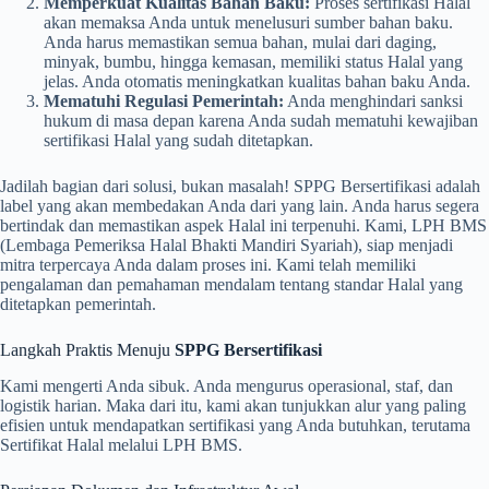
Memperkuat Kualitas Bahan Baku:
Proses sertifikasi Halal
akan memaksa Anda untuk menelusuri sumber bahan baku.
Anda harus memastikan semua bahan, mulai dari daging,
minyak, bumbu, hingga kemasan, memiliki status Halal yang
jelas. Anda otomatis meningkatkan kualitas bahan baku Anda.
Mematuhi Regulasi Pemerintah:
Anda menghindari sanksi
hukum di masa depan karena Anda sudah mematuhi kewajiban
sertifikasi Halal yang sudah ditetapkan.
Jadilah bagian dari solusi, bukan masalah! SPPG Bersertifikasi adalah
label yang akan membedakan Anda dari yang lain. Anda harus segera
bertindak dan memastikan aspek Halal ini terpenuhi. Kami, LPH BMS
(Lembaga Pemeriksa Halal Bhakti Mandiri Syariah), siap menjadi
mitra terpercaya Anda dalam proses ini. Kami telah memiliki
pengalaman dan pemahaman mendalam tentang standar Halal yang
ditetapkan pemerintah.
Langkah Praktis Menuju
SPPG Bersertifikasi
Kami mengerti Anda sibuk. Anda mengurus operasional, staf, dan
logistik harian. Maka dari itu, kami akan tunjukkan alur yang paling
efisien untuk mendapatkan sertifikasi yang Anda butuhkan, terutama
Sertifikat Halal melalui LPH BMS.