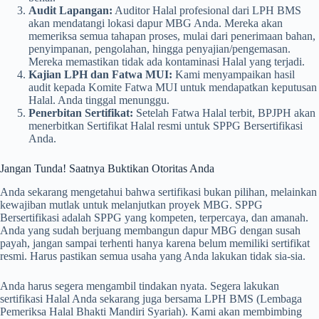
Audit Lapangan:
Auditor Halal profesional dari LPH BMS
akan mendatangi lokasi dapur MBG Anda. Mereka akan
memeriksa semua tahapan proses, mulai dari penerimaan bahan,
penyimpanan, pengolahan, hingga penyajian/pengemasan.
Mereka memastikan tidak ada kontaminasi Halal yang terjadi.
Kajian LPH dan Fatwa MUI:
Kami menyampaikan hasil
audit kepada Komite Fatwa MUI untuk mendapatkan keputusan
Halal. Anda tinggal menunggu.
Penerbitan Sertifikat:
Setelah Fatwa Halal terbit, BPJPH akan
menerbitkan Sertifikat Halal resmi untuk SPPG Bersertifikasi
Anda.
Jangan Tunda! Saatnya Buktikan Otoritas Anda
Anda sekarang mengetahui bahwa sertifikasi bukan pilihan, melainkan
kewajiban mutlak untuk melanjutkan proyek MBG. SPPG
Bersertifikasi adalah SPPG yang kompeten, terpercaya, dan amanah.
Anda yang sudah berjuang membangun dapur MBG dengan susah
payah, jangan sampai terhenti hanya karena belum memiliki sertifikat
resmi. Harus pastikan semua usaha yang Anda lakukan tidak sia-sia.
Anda harus segera mengambil tindakan nyata. Segera lakukan
sertifikasi Halal Anda sekarang juga bersama LPH BMS (Lembaga
Pemeriksa Halal Bhakti Mandiri Syariah). Kami akan membimbing