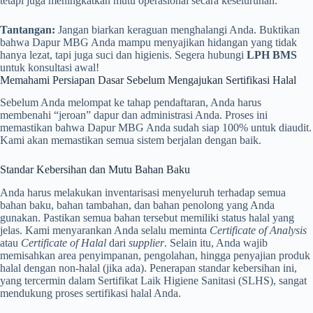
tetapi juga meningkatkan mutu operasional secara keseluruhan.
Tantangan:
Jangan biarkan keraguan menghalangi Anda. Buktikan
bahwa Dapur MBG Anda mampu menyajikan hidangan yang tidak
hanya lezat, tapi juga suci dan higienis. Segera hubungi
LPH BMS
untuk konsultasi awal!
Memahami Persiapan Dasar Sebelum Mengajukan Sertifikasi Halal
Sebelum Anda melompat ke tahap pendaftaran, Anda harus
membenahi “jeroan” dapur dan administrasi Anda. Proses ini
memastikan bahwa Dapur MBG Anda sudah siap 100% untuk diaudit.
Kami akan memastikan semua sistem berjalan dengan baik.
Standar Kebersihan dan Mutu Bahan Baku
Anda harus melakukan inventarisasi menyeluruh terhadap semua
bahan baku, bahan tambahan, dan bahan penolong yang Anda
gunakan. Pastikan semua bahan tersebut memiliki status halal yang
jelas. Kami menyarankan Anda selalu meminta
Certificate of Analysis
atau
Certificate of Halal
dari
supplier
. Selain itu, Anda wajib
memisahkan area penyimpanan, pengolahan, hingga penyajian produk
halal dengan non-halal (jika ada). Penerapan standar kebersihan ini,
yang tercermin dalam Sertifikat Laik Higiene Sanitasi (SLHS), sangat
mendukung proses sertifikasi halal Anda.