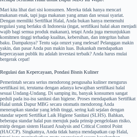
Mari kita lihat dari sisi konsumen. Mereka tidak hanya mencari
makanan enak, tapi juga makanan yang aman dan sesuai syariat.
Dengan memiliki Sertifikat Halal, Anda bukan hanya memenuhi
regulasi yang berlaku di Indonesia (ingat, sertifikasi halal akan menjadi
wajib bagi semua produk makanan), tetapi Anda juga menunjukkan
komitmen tinggi terhadap kualitas, kebersihan, dan integritas bahan
baku. Dampaknya? Tentu saja omzet yang melesat! Pelanggan makin
yakin, dan pasar Anda pun makin luas. Bukankah mendapatkan
kepercayaan publik itu adalah investasi terbaik? Anda harus mulai
bergerak cepat!
Regulasi dan Kepercayaan, Pondasi Bisnis Kuliner
Pemerintah secara serius mendorong pengusaha kuliner mengurus
sertifikasi ini, terutama dengan adanya kewajiban sertifikasi halal
sesuai Undang-Undang. Di samping itu, banyak konsumen sangat
peduli pada isu-isu sanitasi dan higiene. Proses mendapatkan Sertifikat
Halal untuk Dapur MBG secara otomatis mendorong Anda
menerapkan standar yang lebih tinggi, sering kali sejalan dengan
standar seperti Sertifikat Laik Higiene Sanitasi (SLHS). Bahkan,
beberapa standar halal pun merujuk pada prinsip pengelolaan risiko,
mirip dengan sistem Hazard Analysis and Critical Control Point
(HACCP). Singkatnya, Anda tidak hanya mendapatkan cap Halal,