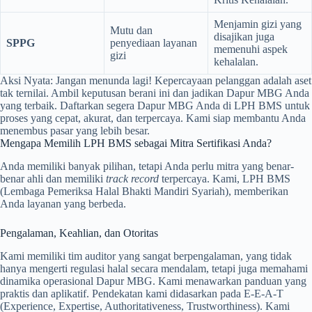
Menjamin gizi yang
Mutu dan
disajikan juga
SPPG
penyediaan layanan
memenuhi aspek
gizi
kehalalan.
Aksi Nyata: Jangan menunda lagi! Kepercayaan pelanggan adalah aset
tak ternilai. Ambil keputusan berani ini dan jadikan Dapur MBG Anda
yang terbaik. Daftarkan segera Dapur MBG Anda di LPH BMS untuk
proses yang cepat, akurat, dan terpercaya. Kami siap membantu Anda
menembus pasar yang lebih besar.
Mengapa Memilih LPH BMS sebagai Mitra Sertifikasi Anda?
Anda memiliki banyak pilihan, tetapi Anda perlu mitra yang benar-
benar ahli dan memiliki
track record
terpercaya. Kami, LPH BMS
(Lembaga Pemeriksa Halal Bhakti Mandiri Syariah), memberikan
Anda layanan yang berbeda.
Pengalaman, Keahlian, dan Otoritas
Kami memiliki tim auditor yang sangat berpengalaman, yang tidak
hanya mengerti regulasi halal secara mendalam, tetapi juga memahami
dinamika operasional Dapur MBG. Kami menawarkan panduan yang
praktis dan aplikatif. Pendekatan kami didasarkan pada E-E-A-T
(Experience, Expertise, Authoritativeness, Trustworthiness). Kami