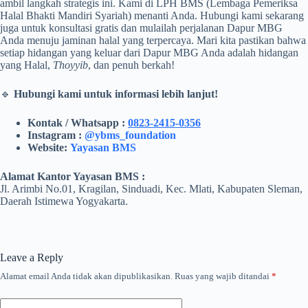
ambil langkah strategis ini. Kami di LPH BMS (Lembaga Pemeriksa
Halal Bhakti Mandiri Syariah) menanti Anda. Hubungi kami sekarang
juga untuk konsultasi gratis dan mulailah perjalanan Dapur MBG
Anda menuju jaminan halal yang terpercaya. Mari kita pastikan bahwa
setiap hidangan yang keluar dari Dapur MBG Anda adalah hidangan
yang Halal,
Thoyyib
, dan penuh berkah!
🔹
Hubungi kami untuk informasi lebih lanjut!
Kontak / Whatsapp :
0823-2415-0356
Instagram :
@ybms_foundation
Website:
Yayasan BMS
Alamat Kantor Yayasan BMS :
Jl. Arimbi No.01, Kragilan, Sinduadi, Kec. Mlati, Kabupaten Sleman,
Daerah Istimewa Yogyakarta.
Leave a Reply
Alamat email Anda tidak akan dipublikasikan.
Ruas yang wajib ditandai
*