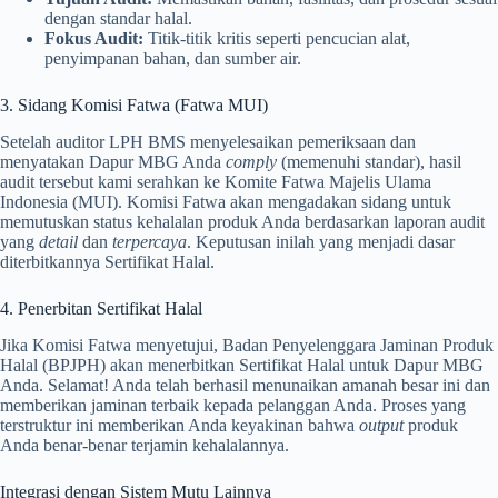
dengan standar halal.
Fokus Audit:
Titik-titik kritis seperti pencucian alat,
penyimpanan bahan, dan sumber air.
3. Sidang Komisi Fatwa (Fatwa MUI)
Setelah auditor LPH BMS menyelesaikan pemeriksaan dan
menyatakan Dapur MBG Anda
comply
(memenuhi standar), hasil
audit tersebut kami serahkan ke Komite Fatwa Majelis Ulama
Indonesia (MUI). Komisi Fatwa akan mengadakan sidang untuk
memutuskan status kehalalan produk Anda berdasarkan laporan audit
yang
detail
dan
terpercaya
. Keputusan inilah yang menjadi dasar
diterbitkannya Sertifikat Halal.
4. Penerbitan Sertifikat Halal
Jika Komisi Fatwa menyetujui, Badan Penyelenggara Jaminan Produk
Halal (BPJPH) akan menerbitkan Sertifikat Halal untuk Dapur MBG
Anda. Selamat! Anda telah berhasil menunaikan amanah besar ini dan
memberikan jaminan terbaik kepada pelanggan Anda. Proses yang
terstruktur ini memberikan Anda keyakinan bahwa
output
produk
Anda benar-benar terjamin kehalalannya.
Integrasi dengan Sistem Mutu Lainnya