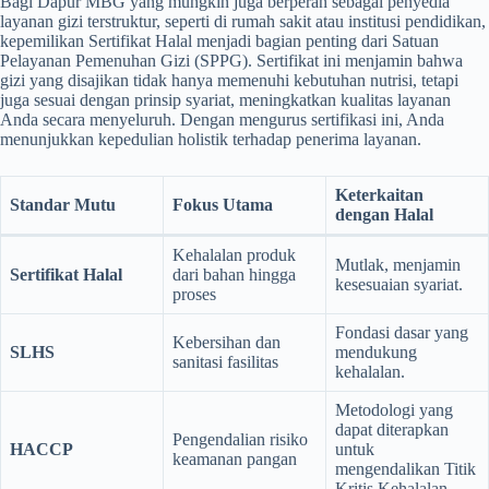
Bagi Dapur MBG yang mungkin juga berperan sebagai penyedia
layanan gizi terstruktur, seperti di rumah sakit atau institusi pendidikan,
kepemilikan Sertifikat Halal menjadi bagian penting dari Satuan
Pelayanan Pemenuhan Gizi (SPPG). Sertifikat ini menjamin bahwa
gizi yang disajikan tidak hanya memenuhi kebutuhan nutrisi, tetapi
juga sesuai dengan prinsip syariat, meningkatkan kualitas layanan
Anda secara menyeluruh. Dengan mengurus sertifikasi ini, Anda
menunjukkan kepedulian holistik terhadap penerima layanan.
Keterkaitan
Standar Mutu
Fokus Utama
dengan Halal
Kehalalan produk
Mutlak, menjamin
Sertifikat Halal
dari bahan hingga
kesesuaian syariat.
proses
Fondasi dasar yang
Kebersihan dan
SLHS
mendukung
sanitasi fasilitas
kehalalan.
Metodologi yang
dapat diterapkan
Pengendalian risiko
HACCP
untuk
keamanan pangan
mengendalikan Titik
Kritis Kehalalan.