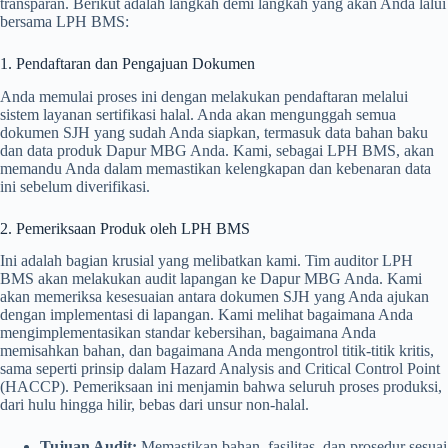
transparan. Berikut adalah langkah demi langkah yang akan Anda lalui
bersama LPH BMS:
1. Pendaftaran dan Pengajuan Dokumen
Anda memulai proses ini dengan melakukan pendaftaran melalui
sistem layanan sertifikasi halal. Anda akan mengunggah semua
dokumen SJH yang sudah Anda siapkan, termasuk data bahan baku
dan data produk Dapur MBG Anda. Kami, sebagai LPH BMS, akan
memandu Anda dalam memastikan kelengkapan dan kebenaran data
ini sebelum diverifikasi.
2. Pemeriksaan Produk oleh LPH BMS
Ini adalah bagian krusial yang melibatkan kami. Tim auditor LPH
BMS akan melakukan audit lapangan ke Dapur MBG Anda. Kami
akan memeriksa kesesuaian antara dokumen SJH yang Anda ajukan
dengan implementasi di lapangan. Kami melihat bagaimana Anda
mengimplementasikan standar kebersihan, bagaimana Anda
memisahkan bahan, dan bagaimana Anda mengontrol titik-titik kritis,
sama seperti prinsip dalam Hazard Analysis and Critical Control Point
(HACCP). Pemeriksaan ini menjamin bahwa seluruh proses produksi,
dari hulu hingga hilir, bebas dari unsur non-halal.
Tujuan Audit:
Memastikan bahan, fasilitas, dan prosedur sesuai