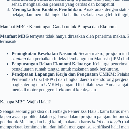
sehat, menghasilkan generasi yang cerdas dan kompetitif.
Meningkatkan Kualitas Pendidikan:
Anak-anak dengan status 
belajar, dan memiliki tingkat kehadiran sekolah yang lebih tinggi
Manfaat MBG: Keuntungan Ganda untuk Bangsa dan Ekonomi
Manfaat MBG
ternyata tidak hanya dirasakan oleh penerima makan. 
termasuk:
Peningkatan Kesehatan Nasional:
Secara makro, program ini 
stunting
dan perbaikan Indeks Pembangunan Manusia (IPM) Ind
Pengurangan Beban Ekonomi Keluarga:
Keluarga penerima m
pengeluaran rumah tangga untuk makanan anak berkurang.
Penciptaan Lapangan Kerja dan Penguatan UMKM:
Pelaks
Pemenuhan Gizi (SPPG) dari tingkat daerah mendorong pergera
bagi katering dan UMKM pangan. Di sinilah peran Anda sangat p
menjadi motor penggerak ekonomi kerakyatan.
Kenapa MBG Wajib Halal?
Sebagai seorang praktisi di Lembaga Pemeriksa Halal, kami harus meneg
kepercayaan publik adalah segalanya dalam program pangan. Indones
penduduk Muslim, dan bagi kami, makanan harus
halal
dan
tayyib
(bai
memperkuat komitmen ini, dan inilah mengapa isu sertifikasi halal menj