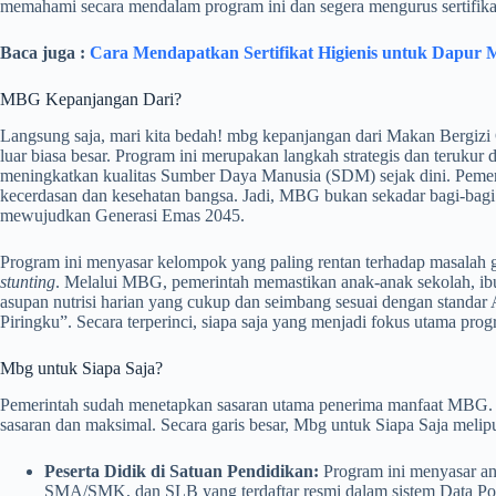
memahami secara mendalam program ini dan segera mengurus sertifi
Baca juga :
Cara Mendapatkan Sertifikat Higienis untuk Dapur
MBG Kepanjangan Dari?
Langsung saja, mari kita bedah! mbg kepanjangan dari Makan Bergizi 
luar biasa besar. Program ini merupakan langkah strategis dan terukur 
meningkatkan kualitas Sumber Daya Manusia (SDM) sejak dini. Pemeri
kecerdasan dan kesehatan bangsa. Jadi, MBG bukan sekadar bagi-bagi 
mewujudkan Generasi Emas 2045.
Program ini menyasar kelompok yang paling rentan terhadap masalah giz
stunting
. Melalui MBG, pemerintah memastikan anak-anak sekolah, ib
asupan nutrisi harian yang cukup dan seimbang sesuai dengan standa
Piringku”. Secara terperinci, siapa saja yang menjadi fokus utama prog
Mbg untuk Siapa Saja?
Pemerintah sudah menetapkan sasaran utama penerima manfaat MBG. Tuj
sasaran dan maksimal. Secara garis besar, Mbg untuk Siapa Saja melipu
Peserta Didik di Satuan Pendidikan:
Program ini menyasar a
SMA/SMK, dan SLB yang terdaftar resmi dalam sistem Data 