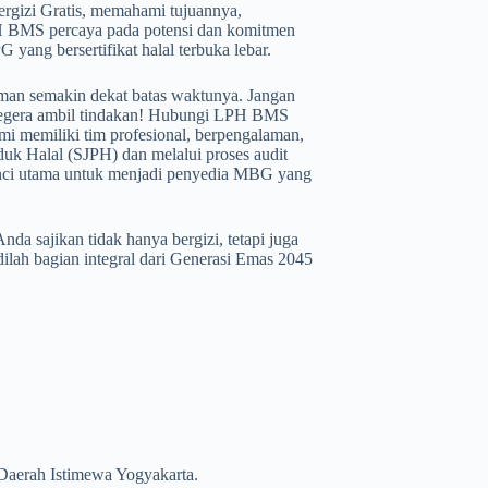
gizi Gratis, memahami tujuannya,
PH BMS percaya pada potensi dan komitmen
ang bersertifikat halal terbuka lebar.
uman semakin dekat batas waktunya. Jangan
. Segera ambil tindakan! Hubungi LPH BMS
i memiliki tim profesional, berpengalaman,
k Halal (SJPH) dan melalui proses audit
 kunci utama untuk menjadi penyedia MBG yang
da sajikan tidak hanya bergizi, tetapi juga
lah bagian integral dari Generasi Emas 2045
 Daerah Istimewa Yogyakarta.