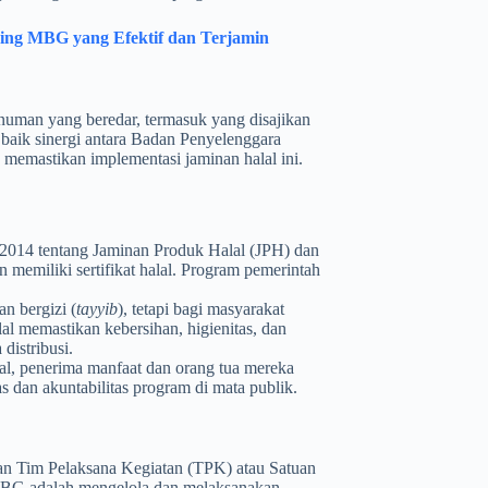
ring MBG yang Efektif dan Terjamin
uman yang beredar, termasuk yang disajikan
baik sinergi antara Badan Penyelenggara
emastikan implementasi jaminan halal ini.
14 tentang Jaminan Produk Halal (JPH) dan
emiliki sertifikat halal. Program pemerintah
 bergizi (
tayyib
), tetapi bagi masyarakat
lal memastikan kebersihan, higienitas, dan
distribusi.
lal, penerima manfaat dan orang tua mereka
s dan akuntabilitas program di mata publik.
an Tim Pelaksana Kegiatan (TPK) atau Satuan
BG adalah mengelola dan melaksanakan