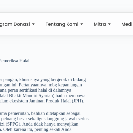
ogram Donasi
Tentang Kami
Mitra
Medi
emeriksa Halal
r pangan, khususnya yang bergerak di bidang
angan ini. Pertanyaannya, mbg kepanjangan
na peran sertifikasi halal di dalamnya
lal Bhakti Mandiri Syariah) hadir membawa
t dalam ekosistem Jaminan Produk Halal (JPH).
ama pemerintah, bahkan ditetapkan sebagai
 peluang besar sekaligus tanggung jawab serius
izi (SPPG). Anda tidak hanya menyajikan
 Oleh karena itu, penting sekali Anda