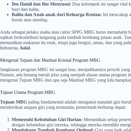
Ibu Hamil dan Ibu Menyusui:
Dua kelompok ini sangat vital 
bayi dan balita.
Balita dan Anak-anak dari Keluarga Rentan:
Ini mencakup a
buruk atau
stunting
.
Anda sebagai pelaku usaha atau calon SPPG MBG harus memahami be
sajikan berkontribusi langsung pada tumbuh kembang jutaan anak. Tang
memastikan makanan itu enak, tetapi juga bergizi, aman, dan yang pal
Indonesia,
halal
.
Mengenal Tujuan dan Manfaat Krusial Program MBG
Jangkauan program MBG ini sangat luas, menjadikannya proyek yang 
Namun, ada benang merah jelas yang menjadi alasan utama program ini
mengenai Tujuan MBG dan apa saja Manfaat MBG yang kita harapka
Tujuan Utama Program MBG
Tujuan MBG
paling fundamental adalah mengatasi masalah gizi bur
memberikan asupan gizi yang terstandar, pemerintah berharap dapat:
Memenuhi Kebutuhan Gizi Harian:
Memastikan setiap pener
dengan kebutuhan gizi mereka, sehingga mereka memiliki energi 
Mendukung Tumbuh Kembang Optimal:
Gizi yang baik adal