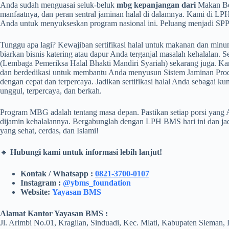
Anda sudah menguasai seluk-beluk
mbg kepanjangan dari
Makan Ber
manfaatnya, dan peran sentral jaminan halal di dalamnya. Kami di L
Anda untuk menyukseskan program nasional ini. Peluang menjadi SPPG y
Tunggu apa lagi? Kewajiban sertifikasi halal untuk makanan dan min
biarkan bisnis katering atau dapur Anda terganjal masalah kehalalan
(Lembaga Pemeriksa Halal Bhakti Mandiri Syariah) sekarang juga. Kam
dan berdedikasi untuk membantu Anda menyusun Sistem Jaminan Produ
dengan cepat dan terpercaya. Jadikan sertifikasi halal Anda sebagai
unggul, terpercaya, dan berkah.
Program MBG adalah tentang masa depan. Pastikan setiap porsi yang An
dijamin kehalalannya. Bergabunglah dengan LPH BMS hari ini dan jadi
yang sehat, cerdas, dan Islami!
🔹
Hubungi kami untuk informasi lebih lanjut!
Kontak / Whatsapp :
0821-3700-0107
Instagram :
@ybms_foundation
Website:
Yayasan BMS
Alamat Kantor Yayasan BMS :
Jl. Arimbi No.01, Kragilan, Sinduadi, Kec. Mlati, Kabupaten Sleman,