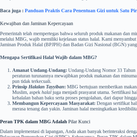
Baca juga :
Panduan Praktis Cara Penentuan Gizi untuk Satu Pi
Kewajiban dan Jaminan Kepercayaan
Pemerintah telah mempertegas bahwa seluruh produk makanan dan min
melalui MBG, wajib memiliki kejelasan status halal. Kami menyambut 
Jaminan Produk Halal (BPJPH) dan Badan Gizi Nasional (BGN) yang m
Mengapa Sertifikasi Halal Wajib dalam MBG?
Amanat Undang-Undang:
Undang-Undang Nomor 33 Tahun 20
peraturan turunannya mewajibkan produk makanan dan minuman m
pun tidak terkecuali.
Prinsip
Halalan Tayyiban
:
MBG bertujuan memberikan makanan
Muslim, aspek
halal
juga menjadi prasyarat utama. Sertifikasi ha
kehalalan bahan baku serta proses pengolahan, dari dapur hingga 
Membangun Kepercayaan Masyarakat:
Dengan sertifikat ha
merasa tenang dan yakin. Jaminan halal meningkatkan kredibilita
Peran TPK dalam MBG Adalah
Pilar Kunci
Dalam implementasi di lapangan, Anda akan banyak berinteraksi deng
Pelayanan Pemenuhan Gizi (SPPG). Sebenarnya, Peran TPK dalam M