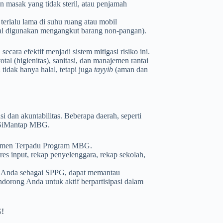
n masak yang tidak steril, atau penjamah
erlalu lama di suhu ruang atau mobil
ral digunakan mengangkut barang non-pangan).
ecara efektif menjadi sistem mitigasi risiko ini.
l (higienitas), sanitasi, dan manajemen rantai
tidak hanya halal, tetapi juga
tayyib
(aman dan
 dan akuntabilitas. Beberapa daerah, seperti
i SiMantap MBG.
ajemen Terpadu Program MBG.
es input, rekap penyelenggara, rekap sekolah,
suk Anda sebagai SPPG, dapat memantau
dorong Anda untuk aktif berpartisipasi dalam
G!