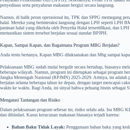
penyediaan serta penyaluran makanan bergizi secara langsung.
Namun, di balik peran operasional itu, TPK dan SPPG memegang pera
halal. Mereka yang berinteraksi langsung dengan LPH seperti LPH BM
jaminan halal yang dikelola oleh Penyelia Halal tersertifikasi, dan L
memastikan sistem tersebut berjalan sesuai standar BPJPH.
Kapan, Sampai Kapan, dan Bagaimana Program MBG Berjalan?
Anda tentu bertanya, Kapan MBG dilaksanakan dan Mbg sampai kap
Pelaksanaan MBG sudah mulai bergulir secara bertahap, biasanya mel
beberapa wilayah. Namun, program ini ditetapkan sebagai program b
Jangka Menengah Nasional (RPJMN) 2025-2029. Artinya, ini adalah p
berjalan selama beberapa tahun ke depan, dengan target mencapai caku
waktu ke waktu. Bagi Anda, ini sinyal bahwa peluang bisnis sebagai
Mengatasi Tantangan dan Risiko
Dalam pelaksanaan program sebesar ini, risiko selalu ada. Isu MBG
dan dihindari. Kasus keracunan makanan biasanya terjadi karena:
Bahan Baku Tidak Layak:
Penggunaan bahan baku yang kedalu