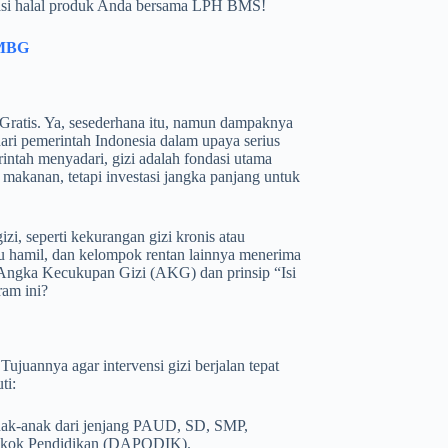
kasi halal produk Anda bersama LPH BMS!
 MBG
Gratis. Ya, sesederhana itu, namun dampaknya
dari pemerintah Indonesia dalam upaya serius
ntah menyadari, gizi adalah fondasi utama
makanan, tetapi investasi jangka panjang untuk
i, seperti kekurangan gizi kronis atau
u hamil, dan kelompok rentan lainnya menerima
r Angka Kecukupan Gizi (AKG) dan prinsip “Isi
ram ini?
uannya agar intervensi gizi berjalan tepat
ti:
nak-anak dari jenjang PAUD, SD, SMP,
Pokok Pendidikan (DAPODIK).