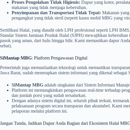
Proses Pengolahan Tidak Higienis:
Dapur yang kotor, peralata
makanan yang tidak menjaga kebersihan.
Penyimpanan dan Transportasi Tidak Tepat:
Makanan yang t
pengangkut yang tidak steril (seperti kasus mobil MBG yang vi
Sertifikasi Halal, yang diaudit oleh LPH profesional seperti LPH BMS, s
Standar Sistem Jaminan Produk Halal (SJPH) mewajibkan kebersihan tota
pasok yang aman, dari hulu hingga hilir. Kami memastikan dapur Anda 
sehat).
SiMantap MBG
: Platform Pengawasan Digital
Pemerintah juga memanfaatkan teknologi untuk memastikan transparansi
Jawa Barat, sudah menerapkan sistem informasi yang dikenal sebaga
SiMantap MBG
adalah singkatan dari Sistem Informasi Man
Platform ini memungkinkan pengawasan real-time terhadap progr
dan jumlah porsi yang sudah tersalurkan.
Dengan adanya sistem digital ini, seluruh pihak terkait, terma
pelaksanaan program secara transparan dan akuntabel. Kami men
pelaporan melalui platform ini.
Jangan Tunda, Jadikan Dapur Anda Bagian dari Ekosistem Halal MB