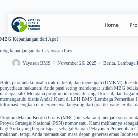
Home
Pr
MBG Kepanjangan dari Apa?
mbg kepanjangan dari - yayasan bms
Yayasan BMS
November 26, 2025
Berita
,
Lembaga P
Halo, para pelaku usaha mikro, kecil, dan menengah (UMKM) di sekto
penyediaan makanan! Anda pasti sering mendengar istilah MBG belak
dari apa, sih? Mengapa program ini menjadi sangat krusial, dan bagaima
memengaruhi bisnis Anda? Kami di LPH BMS (Lembaga Pemeriksa Ha
informasi lengkap dan terpercaya, langsung dari praktisi yang terliba
Program Makan Bergizi Gratis (MBG) ini sekarang menjadi sorotan ut
Proyek Strategis Nasional (PSN) nomor satu. Kami melihatnya sebagai
bagi Anda yang berpartisipasi sebagai Satuan Pelayanan Pemenuhan G
makanan, tetapi Anda memastikan masa depan generasi emas Indonesia.