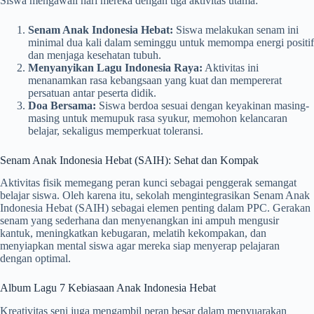
Siswa mengawali hari mereka dengan tiga aktivitas utama:
Senam Anak Indonesia Hebat:
Siswa melakukan senam ini
minimal dua kali dalam seminggu untuk memompa energi positif
dan menjaga kesehatan tubuh.
Menyanyikan Lagu Indonesia Raya:
Aktivitas ini
menanamkan rasa kebangsaan yang kuat dan mempererat
persatuan antar peserta didik.
Doa Bersama:
Siswa berdoa sesuai dengan keyakinan masing-
masing untuk memupuk rasa syukur, memohon kelancaran
belajar, sekaligus memperkuat toleransi.
Senam Anak Indonesia Hebat (SAIH): Sehat dan Kompak
Aktivitas fisik memegang peran kunci sebagai penggerak semangat
belajar siswa. Oleh karena itu, sekolah mengintegrasikan Senam Anak
Indonesia Hebat (SAIH) sebagai elemen penting dalam PPC. Gerakan
senam yang sederhana dan menyenangkan ini ampuh mengusir
kantuk, meningkatkan kebugaran, melatih kekompakan, dan
menyiapkan mental siswa agar mereka siap menyerap pelajaran
dengan optimal.
Album Lagu 7 Kebiasaan Anak Indonesia Hebat
Kreativitas seni juga mengambil peran besar dalam menyuarakan