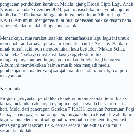
penguatan pendidikan karakter. Melalui ajang Kreasi Cipta Lagu Anak
Nusantara pada November 2024, para musisi lokal menyumbangkan
lebih dari 1.900 karya, hingga akhirnya melahirkan Album Lagu 7
KAIH. Album ini mengemas nilai-nilai kebiasaan baik ke dalam nada
yang ceria dan mudah diingat anak-anak.
Menariknya, masyarakat luas kini memanfaatkan lagu-lagu ini untuk
memeriahkan karnaval perayaan kemerdekaan 17 Agustus. Bahkan,
pihak rumah sakit pun menggunakan lagu berjudul “Makan Sehat,
Kita Hebat” sebagai media edukasi yang efektif untuk
mengampanyekan pentingnya pola makan bergizi bagi keluarga.
Album ini membuktikan bahwa musik bisa menjadi media
pembelajaran karakter yang sangat kuat di sekolah, rumah, maupun
masyarakat.
Kesimpulan
Program penguatan pendidikan karakter bukan sekadar teori di atas
kertas, melainkan aksi nyata yang mengalir lewat kebiasaan sehari-
hari. Mulai dari penerapan Gerakan 7 KAIH, keseruan Pertemuan Pagi
Ceria, senam pagi yang kompeten, hingga edukasi kreatif lewat album
lagu, semua elemen ini saling bahu-membahu membentuk generasi
emas yang sehat secara fisik, cerdas secara intelektual, dan mulia
secara berakhlak.